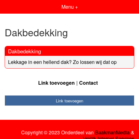
Menu +
Dakbedekking
Dakbedekking
Lekkage in een hellend dak? Zo lossen wij dat op
Link toevoegen
Contact
Link toevoegen
Copyright © 2023 Onderdeel van
BaakmanMedia
&
Vrolijk Internet Services